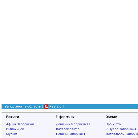
Запоріжжя та область
|
RSS 2.0
|
Розваги
Інформація
Огляди
Афіша Запоріжжя
Довідник підприємств
Про місто
Відпочинок
Каталог сайтів
7 Чудес Запоріжжя
Музика
Новини Запоріжжя
Фотоальбом Запорі