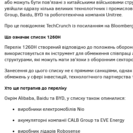
або можуть бути пов’язані з китайськими військовими стр
увійшли одразу кілька великих технологічних і промислов
Group, Baidu, BYD та робототехнічна компанія Unitree.
Про це повідомляє TechCrunch із посиланням на Bloomberg
Що означає список 1260H
Перелік 1260H створений відповідно до положень оборон
використовується як інструмент для обмеження співпраці
структурами, які можуть мати зв’язки з оборонним сектор
Занесення до цього списку не є прямими санкціями, однак
обмежень у сфері інвестицій, технологічного партнерства 
Хто ще потрапив до переліку
Окрім Alibaba, Baidu та BYD, у списку також опинилися:
виробники електромобілів Nio
акумуляторні компанії CALB Group та EVE Energy
виробник лідарів Robosense