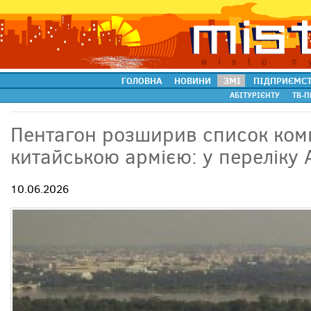
ГОЛОВНА
НОВИНИ
ЗМІ
ПІДПРИЄМС
АБІТУРІЄНТУ
ТВ-П
Пентагон розширив список комп
китайською армією: у переліку A
10.06.2026