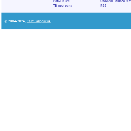
Новини ЗМІ
Обличчя нашого міс
ТВ-програма
RSS
© 2004-2024,
Сайт Запоріжжя
.