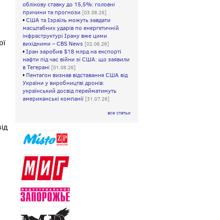
облікову ставку до 15,5%: головні
причини та прогнози
[03.08.26]
•
США та Ізраїль можуть завдати
масштабних ударів по енергетичній
інфраструктурі Ірану вже цими
ої
вихідними – CBS News
[02.08.26]
•
Іран заробив $18 млрд на експорті
нафти під час війни зі США: що заявили
в Тегерані
[01.08.26]
•
Пентагон визнав відставання США від
України у виробництві дронів:
український досвід перейматимуть
американські компанії
[31.07.26]
все статьи
від