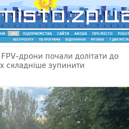
НИ
ЗМІ
ПІДПРИЄМСТВА
САЙТИ
АФІША
ПРО МІСТО
РОБО
АБІТУРІЄНТУ
ТВ-ПРОГРАМА
ВІДПОЧИНОК
МУЗИКА
7 ДИВ МІСТА
 FPV-дрони почали долітати до
їх складніше зупинити