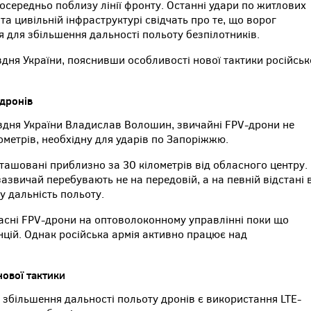
середньо поблизу лінії фронту. Останні удари по житлових
а цивільній інфраструктурі свідчать про те, що ворог
я для збільшення дальності польоту безпілотників.
дня України, пояснивши особливості нової тактики російськ
дронів
вдня України Владислав Волошин, звичайні FPV-дрони не
лометрів, необхідну для ударів по Запоріжжю.
зташовані приблизно за 30 кілометрів від обласного центру.
зазвичай перебувають не на передовій, а на певній відстані 
у дальність польоту.
часні FPV-дрони на оптоволоконному управлінні поки що
цій. Однак російська армія активно працює над
ової тактики
 збільшення дальності польоту дронів є використання LTE-