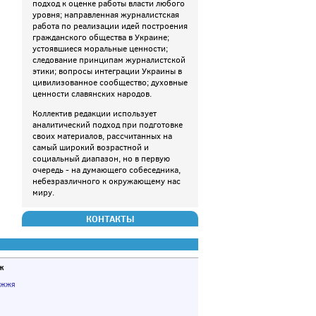
подход к оценке работы власти любого
уровня; направленная журналистская
работа по реализации идей построения
гражданского общества в Украине;
устоявшиеся моральные ценности;
следование принципам журналистской
этики; вопросы интеграции Украины в
цивилизованное сообщество; духовные
ценности славянских народов.
Коллектив редакции использует
аналитический подход при подготовке
своих материалов, рассчитанных на
самый широкий возрастной и
социальный диапазон, но в первую
очередь - на думающего собеседника,
небезразличного к окружающему нас
миру.
КОНТАКТЫ
ж
іжжя