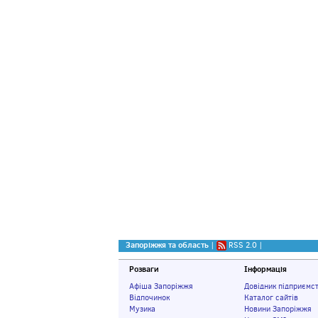
Запоріжжя та область
|
RSS 2.0
|
Розваги
Інформація
Афіша Запоріжжя
Довідник підприємс
Відпочинок
Каталог сайтів
Музика
Новини Запоріжжя