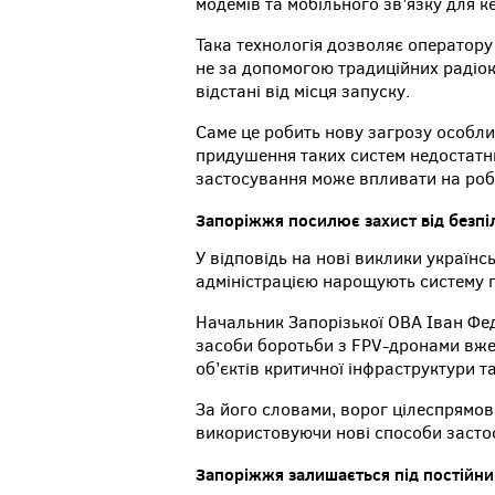
модемів та мобільного зв’язку для 
Така технологія дозволяє оператору
не за допомогою традиційних радіока
відстані від місця запуску.
Саме це робить нову загрозу особли
придушення таких систем недостатнь
застосування може впливати на робо
Запоріжжя посилює захист від безпі
У відповідь на нові виклики українс
адміністрацією нарощують систему п
Начальник Запорізької ОВА Іван Фед
засоби боротьби з FPV-дронами вже
об’єктів критичної інфраструктури 
За його словами, ворог цілеспрямов
використовуючи нові способи застос
Запоріжжя залишається під постійн