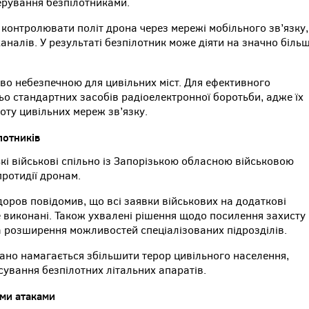
керування безпілотниками.
 контролювати політ дрона через мережі мобільного зв’язку,
налів. У результаті безпілотник може діяти на значно більш
во небезпечною для цивільних міст. Для ефективного
о стандартних засобів радіоелектронної боротьби, адже їх
ту цивільних мереж зв’язку.
лотників
ькі військові спільно із Запорізькою обласною військовою
ротидії дронам.
оров повідомив, що всі заявки військових на додаткові
 виконані. Також ухвалені рішення щодо посилення захисту
та розширення можливостей спеціалізованих підрозділів.
ано намагається збільшити терор цивільного населення,
ування безпілотних літальних апаратів.
ими атаками