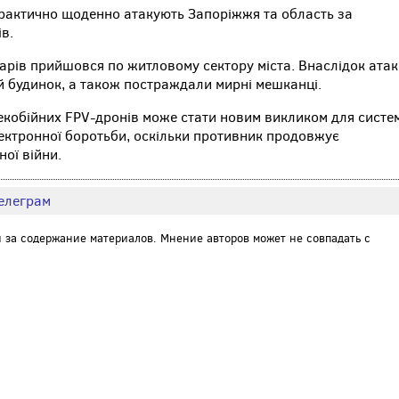
практично щоденно атакують Запоріжжя та область за
в.
дарів прийшовся по житловому сектору міста. Внаслідок ата
будинок, а також постраждали мирні мешканці.
екобійних FPV-дронів може стати новим викликом для систе
ектронної боротьби, оскільки противник продовжує
ої війни.
елеграм
и за содержание материалов. Мнение авторов может не совпадать с