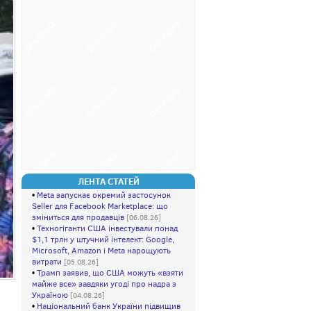
ЛЕНТА СТАТЕЙ
•
Meta запускає окремий застосунок
Seller для Facebook Marketplace: що
зміниться для продавців
[06.08.26]
•
Техногіганти США інвестували понад
$1,1 трлн у штучний інтелект: Google,
Microsoft, Amazon і Meta нарощують
витрати
[05.08.26]
•
Трамп заявив, що США можуть «взяти
майже все» завдяки угоді про надра з
Україною
[04.08.26]
•
Національний банк України підвищив