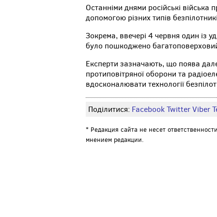
Останніми днями російські війська 
допомогою різних типів безпілотникі
Зокрема, ввечері 4 червня один із у
було пошкоджено багатоповерховий 
Експерти зазначають, що поява дал
протиповітряної оборони та радіоел
вдосконалювати технології безпілотн
Поділитися:
Facebook
Twitter
Viber
Т
* Редакция сайта не несет ответственност
мнением редакции.