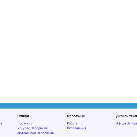
Огляди
Пропозиції
Дивись тако
тв
Про місто
Робота
Афіша Запор
7 Чудес Запоріжжя
Оголошення
Фотоальбом Запоріжжя