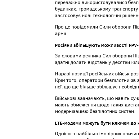
переважно використовувалися безпо
будинках, громадському транспорту т
застосовує нові технологічні рішенн
Про це повідомили Сили оборони Пів
армії.
Росіяни збільшують можливості FPV-
За словами речника Сил оборони Пі
здатні долати відстань у десятки кі
Наразі позиції російських військ ро
Крім того, оператори безпілотників 
неї, що ще більше збільшує необхідн
Військові зазначають, що навіть су
мають обмеження щодо таких дистан
модернізацією безпілотних систем.
LTE-модеми можуть бути ключем до н
Однією з найбільш імовірних причин