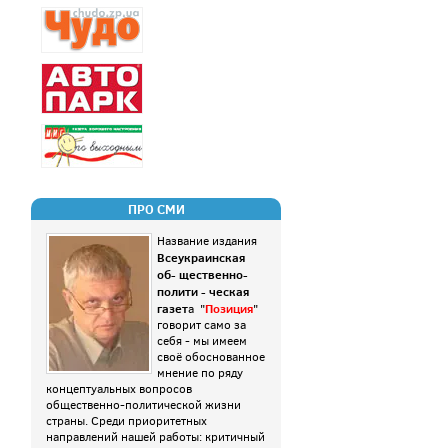
ПРО СМИ
Название издания
Всеукраинская
об- щественно-
полити - ческая
газет
Позиция
а "
"
говорит само за
себя - мы имеем
своё обоснованное
мнение по ряду
концептуальных вопросов
общественно-политической жизни
страны. Среди приоритетных
направлений нашей работы: критичный