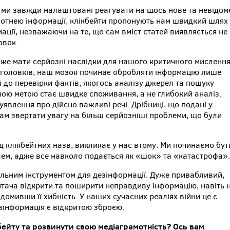
 ми завжди налаштовані реагувати на щось нове та невідом
й сотнею інформації, клікбейти пропонують нам швидкий шлях
мації, незважаючи на те, що сам вміст статей виявляється не
овок.
оже мати серйозні наслідки для нашого критичного мислення
аголовків, наш мозок починає обробляти інформацію лише
 до перевірки фактів, якогось аналізу джерел та пошуку
шою метою стає швидке споживання, а не глибокий аналіз.
явлення про дійсно важливі речі. Дрібниці, що подані у
нам звертати увагу на більш серйозніші проблеми, що були
д клікбейтних назв, викликає у нас втому. Ми починаємо бут
ем, адже все навколо подається як «шок» та «катастрофа».
еальним інструментом для дезінформації. Дуже привабливий,
тача відкрити та поширити неправдиву інформацію, навіть 
ідомивши її хибність. У наших сучасних реаліях війни це є
зінформація є відкритою зброєю.
кбейту та розвинути свою медіаграмотність? Ось вам