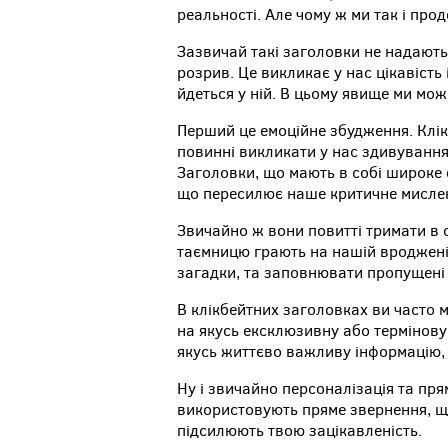
реальності. Але чому ж ми так і пр
Зазвичай такі заголовки не надають
розрив. Це викликає у нас цікавість
йдеться у ній. В цьому явище ми мож
Перший це емоційне збудження. Клі
повинні викликати у нас здивування, 
Заголовки, що мають в собі широке 
що пересилює наше критичне мисле
Звичайно ж вони повитті тримати в 
таємницю грають на нашій вроджені
загадки, та заповнювати пропущені 
В клікбейтних заголовках ви часто 
на якусь ексклюзивну або термінову
якусь життєво важливу інформацію, 
Ну і звичайно персоналізація та пря
використовують пряме звернення, що
підсилюють твою зацікавленість.