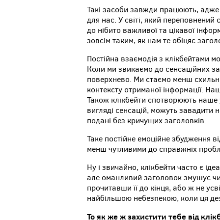
Такі засоби завжди працюють, адже
для нас. У світі, який переповнени
до нібито важливої та цікавої інфор
зовсім таким, як нам те обіцяє загол
Постійна взаємодія з клікбейтами м
Коли ми звикаємо до сенсаційних з
поверхнево. Ми стаємо менш схильні
контексту отриманої інформації. На
Також клікбейти спотворюють наше у
вигляді сенсацій, можуть завадити 
подані без кричущих заголовків.
Таке постійне емоційне збудження ві
менш чутливими до справжніх пробл
Ну і звичайно, клікбейти часто є ід
але оманливий заголовок змушує чи
прочитавши її до кінця, або ж не усв
найбільшою небезпекою, коли ця де
То як же ж захистити тебе від клі