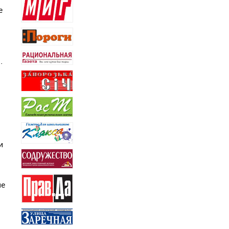
е
.
и
не