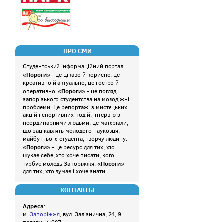
ПРО СМИ
Студентський інформаційний портал
Пороги
«
» - це цікаво й корисно, це
креативно й актуально, це гостро й
Пороги
оперативно. «
» - це погляд
запорізького студентства на молодіжні
проблеми. Це репортажі з мистецьких
акцій і спортивних подій, інтерв’ю з
неординарними людьми, це матеріали,
що зацікавлять молодого науковця,
майбутнього студента, творчу людину.
Пороги
«
» - це ресурс для тих, хто
шукає себе, хто хоче писати, кого
Пороги
турбує молодь Запоріжжя. «
» -
для тих, хто думає і хоче знати.
КОНТАКТЫ
Адреса
:
м.
Запоріжжя
, вул. Залізнична, 24, 9