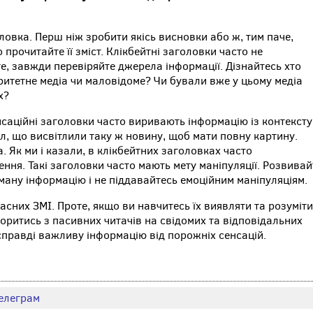
ловка. Перш ніж зробити якісь висновки або ж, тим паче,
рочитайте її зміст. Клікбейтні заголовки часто не
ге, завжди перевіряйте джерела інформації. Дізнайтесь хто
ритетне медіа чи маловідоме? Чи бували вже у цьому медіа
х?
саційні заголовки часто виривають інформацію із контексту
, що висвітлили таку ж новину, щоб мати повну картину.
 Як ми і казали, в клікбейтних заголовках часто
ння. Такі заголовки часто мають мету маніпуляції. Розвивай
ману інформацію і не піддавайтесь емоційним маніпуляціям.
асних ЗМІ. Проте, якщо ви навчитесь їх виявляти та розуміти
воритись з пасивних читачів на свідомих та відповідальних
 справді важливу інформацію від порожніх сенсацій.
елеграм