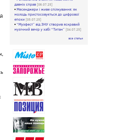
давніх справ
[06.07.25]
•
Месенджери і живе спілкування: як
молодь пристосовується до цифрової
ий
епохи
[05.07.25]
•
“Музфест” від ЗНУ створив яскравий
музічний вечір у хабі “Титан”
[04.07.25]
все статьи
к,
сь
к