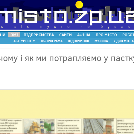
НИ
ЗМІ
ПІДПРИЄМСТВА
САЙТИ
АФІША
ПРО МІСТО
РОБО
АБІТУРІЄНТУ
ТВ-ПРОГРАМА
ВІДПОЧИНОК
МУЗИКА
7 ДИВ МІСТА
 чому і як ми потрапляємо у пастк