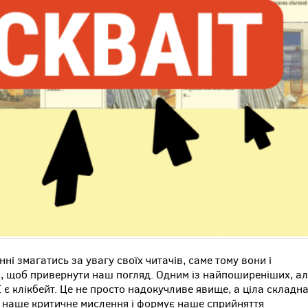
ні змагатись за увагу своїх читачів, саме тому вони і
, щоб привернути наш погляд. Одним із найпоширеніших, ал
є клікбейт. Це не просто надокучливе явище, а ціла складн
а наше критичне мислення і формує наше сприйняття