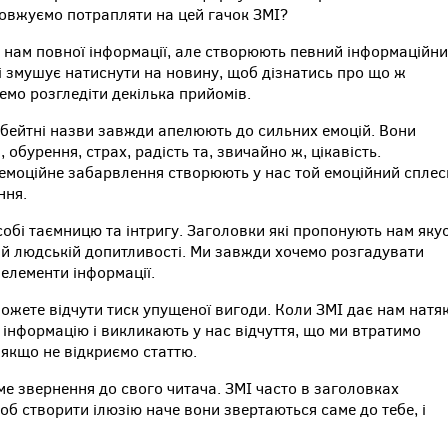
одовжуємо потрапляти на цей гачок ЗМІ?
 нам повної інформації, але створюють певний інформаційн
 і змушує натиснути на новину, щоб дізнатись про що ж
емо розгледіти декілька прийомів.
кбейтні назви завжди апелюють до сильних емоцій. Вони
обурення, страх, радість та, звичайно ж, цікавість.
емоційне забарвлення створюють у нас той емоційний сплес
ння.
собі таємницю та інтригу. Заголовки які пропонують нам яку
й людській допитливості. Ми завжди хочемо розгадувати
елементи інформації.
можете відчути тиск упущеної вигоди. Коли ЗМІ дає нам натя
 інформацію і викликають у нас відчуття, що ми втратимо
якщо не відкриємо статтю.
ме звернення до свого читача. ЗМІ часто в заголовках
б створити ілюзію наче вони звертаються саме до тебе, і