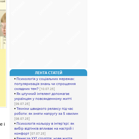
ЛЕНТА СТАТЕЙ
•
Психологія у соціальних мережах:
популяризація знань чи спрощення
складних тем?
[10.07.25]
•
Як штучний інтелект допомагає
українцям у повсякденному житті
[09.07.25]
•
Техніки швидкого релаксу під час
роботи: як зняти напругу за 5 хвилин
[08.07.25]
е і
•
Психологія кольору в інтер’єрі: як
вибір відтінків впливає на настрій і
а
комфорт
[07.07.25]
•
Ремесла XXI століття: нове життя