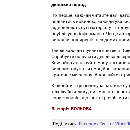
декілька порад
:
По-перше, завжди читайте далі заго
поділитись новиною, завжди уважно п
відповідають суті матеріалу. По-дру
опублікував інформацію. Чи це авто
випадки поширення невідомих нови
Також завжди шукайте контекст. Сен
Спробуйте пошукати декілька джерел
Звичайно аналізуйте мову заголовка.
використовується емоційне забарвле
критичне мислення. Аналізуйте отри
Клікбейти – це неминуча частина суч
техніку їх впливу, ви зможете перет
користувачів, що здатні розрізняти
Вікторія
ВОЛКОВА
Поділитися:
Facebook
Twitter
Viber
Т