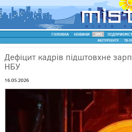
ГОЛОВНА
НОВИНИ
ЗМІ
ПІДПРИЄМС
АБІТУРІЄНТУ
ТВ-П
Дефіцит кадрів підштовхне зар
НБУ
16.05.2026