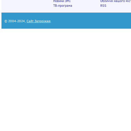
Новини ЗМІ
Обличчя нашого міс
ТВ-програма
RSS
© 2004-2024,
Сайт Запоріжжя
.