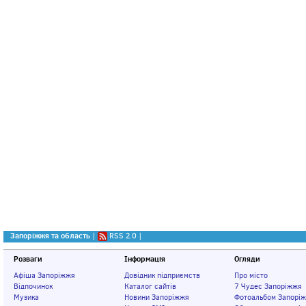
Запоріжжя та область
|
RSS 2.0
|
Розваги
Інформація
Огляди
Афіша Запоріжжя
Довідник підприємств
Про місто
Відпочинок
Каталог сайтів
7 Чудес Запоріжжя
Музика
Новини Запоріжжя
Фотоальбом Запорі