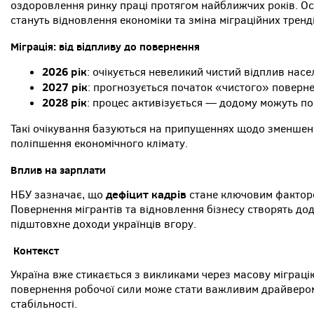
оздоровлення ринку праці протягом найближчих років. 
стануть відновлення економіки та зміна міграційних тренді
Міграція: від відпливу до повернення
2026 рік
: очікується невеликий чистий відплив на
2027 рік
: прогнозується початок «чистого» повер
2028 рік
: процес активізується — додому можуть п
Такі очікування базуються на припущеннях щодо зменшен
поліпшення економічного клімату.
Вплив на зарплати
дефіцит кадрів
НБУ зазначає, що
стане ключовим факторо
Повернення мігрантів та відновлення бізнесу створять до
підштовхне доходи українців вгору.
Контекст
Україна вже стикається з викликами через масову міграці
повернення робочої сили може стати важливим драйвером 
стабільності.